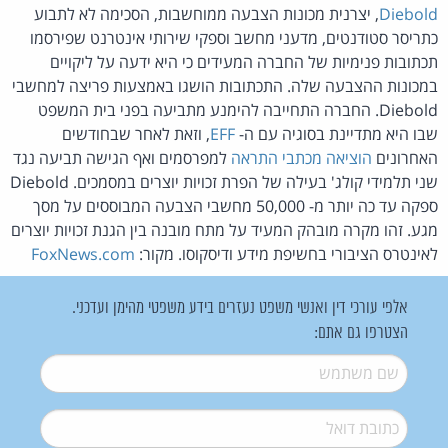
Diebold
, יצרנית מכונות הצבעה ממוחשבות, הסכימה לא לתבוע
כתריסר סטודנטים, מדעני מחשב וספקי שירותי אינטרנט שפירסמו
תכתובות פנימיות של החברה המעידים כי היא ידעה על ליקויים
במכונות ההצבעה שלה. התכתובות הושגו באמצעות פריצה למחשבי
Diebold. החברה התחייבה להימנע מתביעה בפני בית המשפט
שבו היא מתדיינת בסוגיה עם ה-
EFF
, וזאת לאחר שבחודשים
האחרונים
הוציאה מכתבי התראה
למפרסמים ואף הגישה תביעה נגד
שני תלמידי קולג' בעילה של הפרת זכויות יוצרים במסמכים. Diebold
ספקה עד כה יותר מ- 50,000 מחשבי הצבעה המבוססים על מסך
מגע. זהו מקרה מובהק המעיד על מתח מובנה בין הגנת זכויות יוצרים
לאינטרס הציבורי בחשיפת מידע ודיסקוסו. מקור:
FoxNews.com
אלפי עורכי דין ואנשי משפט נעזרים בידע משפטי מהימן ועדכני.
הצטרפו גם אתם:
שם משתמש
*
דואל
*