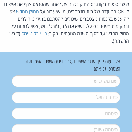
אושר סופית בקונגרס החוק נגד דואז, לאחר שהסנאט צרף את אישורו
ל- OK המוקדם של בית הנבחרים. מי שיעבור על
החוק החדש
צפוי
להיענש בקנסות מצטברים שיכולים להסתכם במיליוני דולרים
ובתקופות מאסר בפועל. נשיא ארה"ב, ג'ורג' בוש, צפוי לחתום על
החוק החדש עד לסוף השנה הנוכחית. מקור:
ניו-יורק טיימס
(דורש
הרשמה).
אלפי עורכי דין ואנשי משפט נעזרים בידע משפטי מהימן ועדכני.
הצטרפו גם אתם:
שם משתמש
*
דואל
*
סיסמה
*
סיסמה (שוב)
*