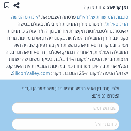
שתפו ע
שמו
זמן קריאה:
פחות מדקה
סוכנות התקשורת של האו"ם
פרסמה השבוע את "
אינדקס הגישה
הדיגיטאלית
", המפרט מיהן המדינות המובילות בעולם בגישה
לאינטרנט ולטכנולוגיות תקשורת אחרות. מן הדו"ח עולה, כי מדינות
סקנדינביה הן המובילות העולמיות בקטגוריה זו, אולם מדינות מזרח
אסיה, ובעיקר דרום-קוריאה, נושפות חזק בעורפיהן. שבדיה היא
המובילה העולמית, ולאחריה דנמרק, איסלנד, דרום-קוריאה ונורבגיה.
ארצות הברית הגיעה למקום ה-11 בלבד, בעיקר משום שהרשתות
הסלולאריות בה אינן מפותחות כמו במדינות המובילות את האינדקס.
ישראל הגיעה למקום ה-25 המכובד. מקור:
SiliconValley.com
.
אלפי עורכי דין ואנשי משפט נעזרים בידע משפטי מהימן ועדכני.
הצטרפו גם אתם:
שם משתמש
*
דואל
*