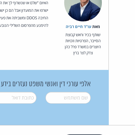
האיום "שלם או שנשרוף לך את הח
החיבה DDOS ומשבית
להימנע מהפרסום השלילי הנובע 
מאת‏
עו"ד חיים רביה
שותף בכיר וראש קבוצת
הסייבר, הפרטיות וזכויות
היוצרים במשרד פרל כהן
צדק לצר ברץ
אלפי עורכי דין ואנשי משפט נעזרים בידע
שם משתמש
*
דואל
*