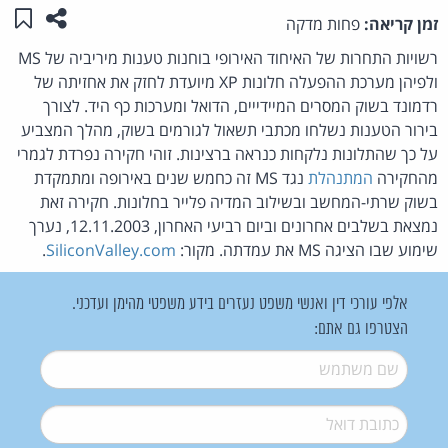
שתפו ע
שמו
זמן קריאה:
פחות מדקה
רשויות התחרות של האיחוד האירופי בוחנות טענות מיריביה של MS
ולפיהן מערכת ההפעלה חלונות XP מיועדת לחזק את אחזיתה של
רדמונד בשוק המסרים המיידייים, הדואל ומערכות כף היד. לצורך
בירור הטענות נשלחו מכתבי תשאול לגורמים בשוק, מהלך המצביע
על כך שהתלונות נלקחות כנראה ברצינות. זוהי חקירה נפרדת לגמרי
מהחקירה
המתנהלת
נגד MS זה כחמש שנים באירופה ומתמקדת
בשוק שרתי-המחשב ובשילוב המדיה פלייר בחלונות. חקירה זאת
נמצאת בשלבים אחרונים וביום רביעי האחרון, 12.11.2003, נערך
שימוע שבו הציגה MS את עמדתה. מקור:
SiliconValley.com
.
אלפי עורכי דין ואנשי משפט נעזרים בידע משפטי מהימן ועדכני.
הצטרפו גם אתם:
שם משתמש
*
דואל
*