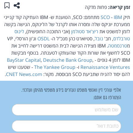
שתפו ע
שמו
זמן קריאה:
פחות מדקה
תיק
IBM
-
SCO
מתחמם: SCO, הטוענת ש- IBM העתיקה קוד קנייני
ממערכת יוניקס שלה ומסרה אותו לקרנל של הלינוקס, הגישה בקשה
לזמן למשפט את
ריצ'אד סטולמן
(אבי התוכנה החופשית),
לינוס
טורבלדס
, חב'
נובל
, סטיוארט כהן מנכ"ל ה-
OSDL
וג'ון הורסלי, VP
מ
טרנסמטה
. IBM מצידה הגישה לבית המשפט דרישה לחייב את
SCO לחשוף את שורות הקוד שהעותקו לטענתה. בנוסף מבקשת
IBM לזמן 4 גופים -
,
Deutsche Bank Group
,
BayStar Capital
Renaissance Ventures
ו-
The Yankee Group
- שטענו שיש
להם יסוד להניח שתביעת SCO מבוססת. מקור:
CNET News.com
.
אלפי עורכי דין ואנשי משפט נעזרים בידע משפטי מהימן ועדכני.
הצטרפו גם אתם:
שם משתמש
*
דואל
*