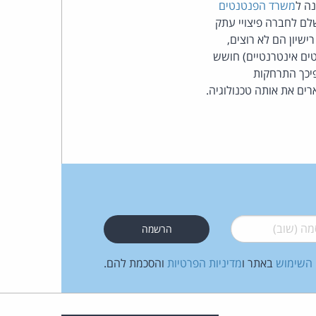
נה ל
משרד הפנטנטים
ם לחברה פיצויי עתק
העומד
ישיון הם לא רוצים,
ים אינטרנטיים) חושש
בראש
חים ולפיכך התרחקות
ם את אותה טכנולוגיה.
קבוצת
האינטרנט,
הסייבר
וזכויות
היוצרים
 (שוב)
*
של
 השימוש
באתר ו
מדיניות הפרטיות
והסכמת להם.
פרל