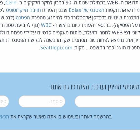
ה- 90 במכון לחקר חלקיקים ב-
Cern
, פ
 מחדש את תקפות
הפטנט של Eolas
שבגין הפרתו
חויבה מייקרוסופט
לשל
הפטנט
(לרכוש ר
על הפסיקה). ברנס-לי העומד כיום בראש ה-
W3C
(גוף לקביעת סטנדרט
שהתוצאה תהיה הפיכת מליוני דפי WEB לחסרי תועלת, פיתוח מעקפים פרטיים על ידי מפת
יו, ארגונו מצא לפחות שני מסמכים שקדמו בשנה לבקשת הפטנט המתארי
מכים הוצגו כבר במשפט... מקור:
Seattlepi.com
.
 משפטי מהימן ועדכני. הצטרפו גם אתם:
סיסמה
*
סיסמה
בהרשמה לאתר ובשימוש בו אתה מאשר שקראת את
תנאי