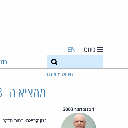
ניווט
EN
חיפוש
חד
חיפוש מתקדם
ממציא ה- WEB, טים ברנרס-לי, לעזרת מייקרוסופט
1 בנובמבר 2003
זמן קריאה:
פחות מדקה