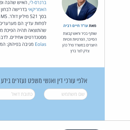
ברנרס-לי
, האיש שהגה ופיתח את ה- WEB בתחילת שנות 
האמריקאי
בדרישה לבחון
בסך 521 מיליון דולר. MS מתכננת שינויים בדפדפן אקספלורר כדי להימנע מהפרת
לפחות עדין: הם מערערים 
מאת‏
עו"ד חיים רביה
שותף בכיר וראש קבוצת
מסטנדרטים אחידים. לדבר
הסייבר, הפרטיות וזכויות
Eolas
מגיבה בפיהוק: המס
היוצרים במשרד פרל כהן
צדק לצר ברץ
אלפי עורכי דין ואנשי משפט נעזרים בידע
שם משתמש
*
דואל
*