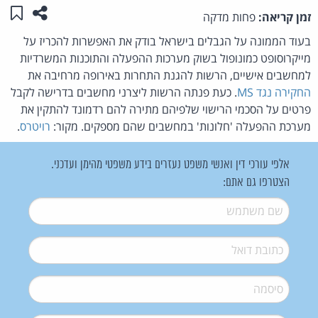
שתפו ע
שמו
זמן קריאה:
פחות מדקה
בעוד הממונה על הגבלים בישראל בודק את האפשרות להכריז על
מייקרוסופט כמונופול בשוק מערכות ההפעלה והתוכנות המשרדיות
למחשבים אישיים, הרשות להגנת התחרות באירופה מרחיבה את
החקירה נגד MS
. כעת פנתה הרשות ליצרני מחשבים בדרישה לקבל
פרטים על הסכמי הרישוי שלפיהם מתירה להם רדמונד להתקין את
מערכת ההפעלה 'חלונות' במחשבים שהם מספקים. מקור:
רויטרס
.
אלפי עורכי דין ואנשי משפט נעזרים בידע משפטי מהימן ועדכני.
הצטרפו גם אתם:
שם משתמש
*
דואל
*
סיסמה
*