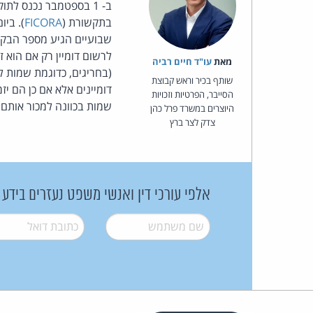
ב- 1 בספטמבר נכנס ל
בתקשורת (
FICORA
לרשום דומיין רק אם הוא
מאת‏
עו"ד חיים רביה
(בחריגים, כדוגמת שמות לא
שותף בכיר וראש קבוצת
דומיינים אלא אם כן הם יז
הסייבר, הפרטיות וזכויות
שמות בכוונה למכור אותם.
היוצרים במשרד פרל כהן
צדק לצר ברץ
אלפי עורכי דין ואנשי משפט נעזרים בידע
שם משתמש
*
דואל
*