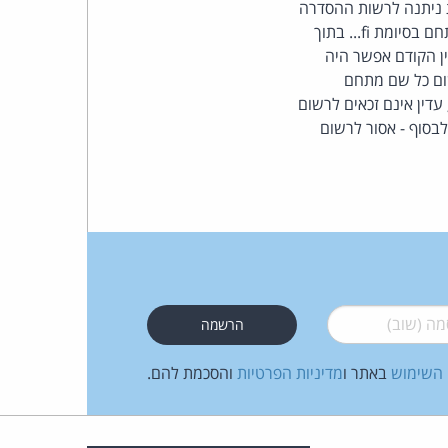
ת ניתנה לרשות ההסדרה
). ביום שבו נכנס החוק לתוקף קיבלה הרשות בקשה לרישום 18,000 שמות מתחם בסיומת fi... בתוך
העומד
בעוד שעל-פי הדין הקודם אפשר היה
ום כל שם מתחם
בראש
עדין אינם זכאים לרשום
לבסוף - אסור לרשום
קבוצת
האינטרנט,
הסייבר
וזכויות
היוצרים
 (שוב)
*
של
 השימוש
באתר ו
מדיניות הפרטיות
והסכמת להם.
פרל