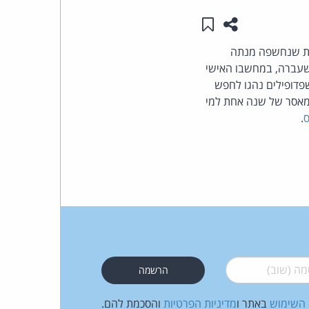
שתפו עמוד זה
שמור ב"תכנים שלי"
העומד
שת שנחשפה מנתה
בראש
סו בשנה שעברה, במחשבו האישי
פדופילים נהגו לחפש
קבוצת
ק הגרמני קובע עונש מאסר של שנה אחת למי
ס
.
האינטרנט,
הסייבר
וזכויות
היוצרים
של
 (שוב)
*
פרל
 השימוש
באתר ו
מדיניות הפרטיות
והסכמת להם.