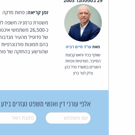
29 בספטמבר 2003
זמן קריאה:
פחות מדקה
משטרת גרמניה חשפה לאח
של פדופיל מהעיר מגדבורג
מאת‏
עו"ד חיים רביה
שהורשע בהחזקה של פורנוגרפיית ילדים ועד 10 שנים
שותף בכיר וראש קבוצת
הסייבר, הפרטיות וזכויות
היוצרים במשרד פרל כהן
צדק לצר ברץ
אלפי עורכי דין ואנשי משפט נעזרים בידע
שם משתמש
*
דואל
*