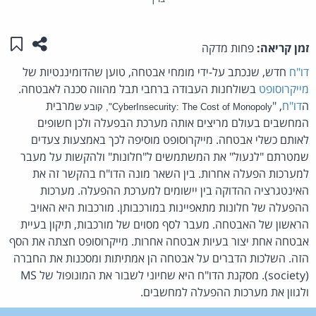
שתפו ע
שמו
זמן קריאה:
פחות מדקה
דו"ח
חדש, שנכתב על-ידי מומחי אבטחה, טוען שהדומיננטיות של
מייקרוסופט
בשולחנות העבודה ברחבי תבל מהווה סכנה לאבטחה.
ה
דו"ח
, "
מרבית
CyberInsecurity: The Cost of Monopoly", קובע ש
המחשבים בעולם מריצים אותה מערכת הבפעלה ולכן חשופים
לאותם כשלי אבטחה. מייקרוסופט מוסיפה לכך באמצעות צעדים
שמטרתם "לנעול" את המשתמשים ל"חלונות" ולהקשות על מעבר
למערכות הפעלה אחרות. בין השאר מונה הדו"ח בהקשר זה את
האינטגרציה ההדוקה בין יישומים למערכת ההפעלה. מערכות
ההפעלה של חלונות מתאפיינות במורכבותן. מורכבות היא האויב
הראשון של האבטחה. מעבר לסף מסוים של מורכבות, תיקון בעיית
אבטחה אחת יצור בעיות אבטחה אחרות. מייקרוסופט חצתה את הסף
הזה. השלכות הדברים על אבטחה הן אמתיתות ומסכנות את החברה
(society). מסקנת הדו"ח היא שחיוני לשבור את המונופול של MS
ולגוון את מערכות ההפעלה למחשבים.