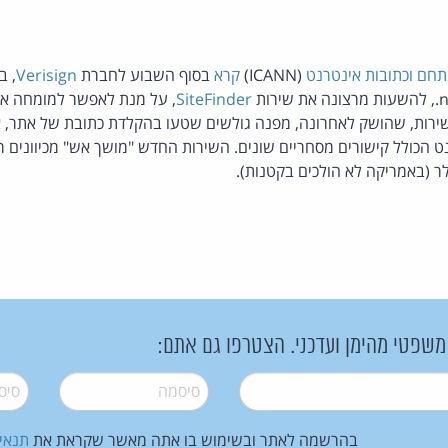
חם וכתובות אינטרנט
(ICANN)
קרא
בסוף השבוע לחברת
Verisign
, ב
SiteFinder
, על מנת לאפשר למומחה או
שירות, שהושק לאחרונה, מפנה גולשים שטעו בהקלדת כתובת של אתר, 
נט הכולל קישורים מסחריים שונים. השירות החדש "מושך אש" מכיוונים ר
 משפטי מהימן ועדכני. הצטרפו גם אתם:
סיסמה
*
סיסמה
בהרשמה לאתר ובשימוש בו אתה מאשר שקראת את
תנאי