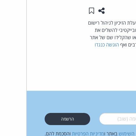
שתפו עמוד זה
שמור ב"תכנים שלי"
העומד
עלת הזיכיון לניהול רישום
בראש
בייקטיבי להשלים את
או שהקלידו שם של אתר
קבוצת
בים ואף
הוגשה כנגדו
האינטרנט,
הסייבר
וזכויות
היוצרים
של
 (שוב)
*
פרל
 השימוש
באתר ו
מדיניות הפרטיות
והסכמת להם.