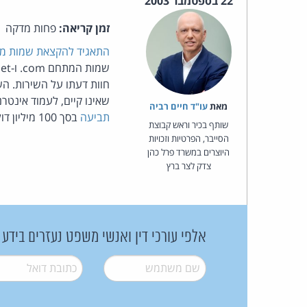
22 בספטמבר 2003
זמן קריאה:
פחות מדקה
התאגיד להקצאת שמות מת
שמות המתחם com. ו-net., להשעות מרצונה את שירות
חוות דעתו על השירות. ה
שאינו קיים, לעמוד אינטר
מאת‏
עו"ד חיים רביה
תביעה
בסך 100 מיליון דולר (באמריקה לא הולכים בקטנות).
שותף בכיר וראש קבוצת
הסייבר, הפרטיות וזכויות
היוצרים במשרד פרל כהן
צדק לצר ברץ
אלפי עורכי דין ואנשי משפט נעזרים בידע
שם משתמש
*
דואל
*