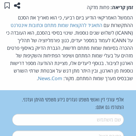
שתפו ע
שמו
זמן קריאה:
פחות מדקה
הממשל האמריקאי הודיע ביום רביעי, כי הוא מאריך את הסכם
ההתקשרות עם
התאגיד להקצאת שמות מתחם וכתובות אינטרנט
(ICANN) לשלוש שנים נוספות. שינוי בסיסי בהסכם, הוא העובדה כי
על ICANN לעמוד במספר יעדים, כגון: פורמליזציה של תהליך
ההכרה בסיומות שמות מתחם חדשות, הגברת הדיוק באיסוף פרטים
מזהים על בעלי שמות המתחם ושיפור הפתיחות והשקיפות של
הארגון לציבור. בנוסף ליעדים אלו, מציינת ההודעה מספר דרישות
נוספות מן הארגון, ובין היתר מתן דגש על אבטחת שרתי השורש
שבבסיס מערך שמות המתחם. מקור:
News.Com
.
אלפי עורכי דין ואנשי משפט נעזרים בידע משפטי מהימן ועדכני.
הצטרפו גם אתם:
שם משתמש
*
דואל
*