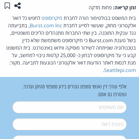
שתפו ע
שמו
זמן קריאה:
פחות מדקה
בית המשפט בבולטימור הורה לחברת
מיקרוסופט
לחפש כל דואר
אלקטרוני מחוק, שעשוי לסייע לחברת
Burst.com Inc
, בתביעתה
נגד ענקית התוכנה. בין שתי החברות מתנהלים הליכים משפטיים,
בשל טענת Burst.com כי מיקרוסופט משתמשת שלא כדין
בטכנולוגיה שפיתחה לשידור מוסיקה ווידאו באינטרנט. בית המשפט
קבע כי על מיקרוסופט לבחון כ- 25,000 קלטות גיבוי למחשב, על
מנת לנסות לאתר הודעות דואר אלקטרוני הנוגעות לתביעה. מקור:
.
Seattlepi.com
אלפי עורכי דין ואנשי משפט נעזרים בידע משפטי מהימן ועדכני.
הצטרפו גם אתם:
שם משתמש
*
דואל
*