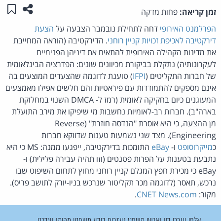
שתפו ע
שמו
זמן קריאה:
פחות מדקה
הפרלמנט האירופי
דחה לתחילת נובמבר הצבעה על
הצעת
דירקטיבה לאכיפת זכויות קניין רוחני
. הדירקטיבה (הוראה המחייבת
את מדינות הקהילה האירופית להתאים את דיניהן הפנימיים
לעקרונותיה) נתקלת בביקורת מכיוונים שונים: הפדרציה הבינלאומית
של חברות התקליטים (
IFPI
) טוענת לדוגמה שהצעדים המוצעים בה
אינם מספקים להתמודדות עם פיראטיות והם חלשים אפילו מאמצעים
המעוגנים כיום בחקיקה לאומית (רמז ל- DMCA השנוי במחלוקת
בארה"ב). חברות רב-לאומיות נחשבות מי שיפיקו את מירב התועלת
מן ההצעה, כי היא אוסרת "הנדסה חוזרת" (Reverse
Engineering). מצד שני נשמעות טענות שדווקא חברות
כ
מייקרוסופט
ו-
eBay
התומכות בדירקטיבה, ייפגעו ממנה: MS כי היא
נתבעת בטענות על הפרות פטנטים (וזו תהיה עבירה פלילית) ו-
eBay כי מכירת חפץ המגלם קניין רוחני מחוץ לתחום השיפוט שבו
נרכש, תאסר (לדוגמה מכר תקליטור שנרכש בניו-יורק לתושב פריס).
מקור:
CNET News.com
.