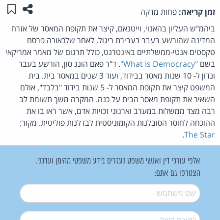
שתפו ע
שמו
זמן קריאה:
פחות מדקה
ביהמ"ש העליון בהאנוי, וייטנאם, קיצר את תקופת המאסר של אזרח
המדינה שהורשע בעבר בעבירת ריגול, לאחר שלכאורה פרסם
טקסטים אנטי-ממשלתיים באינטרנט, כולל תרגום של מאמר אמריקאי
בשם
"What is Democracy"
. ד"ר פאם הונג סון, הורשע בעבר
ונדון ל- 10 שנות מאסר בבידוד, ועוד 3 שנים במאסר בית. בית
המשפט קיצר את תקופת המאסר ל- 5 שנות בידוד "בלבד", אולם
השאיר את תקופת מאסר הבית על כנה. המקרה משך תשומת לב
רבה מצד ממשלות במערב וארגוני זכויות אדם, אשר ראו בו את
ההוכחה לחוסר הסובלנות הקומוניסטית לבדלנות פוליטית. מקור:
.
The Star
אלפי עורכי דין ואנשי משפט נעזרים בידע משפטי מהימן ועדכני.
הצטרפו גם אתם:
שם משתמש
*
דואל
*