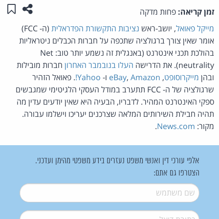
שתפו ע
שמו
זמן קריאה:
פחות מדקה
מייקל פאואל
, יושב-ראש
נציבות התקשורת הפדראלית
(ה- FCC)
אומר שאין צורך ברגולציה שתכפה על חברות הכבלים ניטראליות
בהולכת תכני אינטרנט (באנגלית זה נשמע יותר טוב: Net
neutrality). את הדרישה
העלו בנובמבר האחרון
חברות מובילות
ובהן
מייקרוסופט
,
Amazon
,
eBay
ו-
Yahoo!
. פאואל הזהיר
שרגולציה של ה- FCC תתערב במודל העסקי הלגיטימי שמגבשים
ספקי האינטרנט המהיר. לדבריו, הבעיה היא שאין יודעים עדין מה
תהיה חבילת השירותים המלאה שצרכנים יעריכו וישלמו עבורה.
מקור:
News.com
.
אלפי עורכי דין ואנשי משפט נעזרים בידע משפטי מהימן ועדכני.
הצטרפו גם אתם:
שם משתמש
*
דואל
*