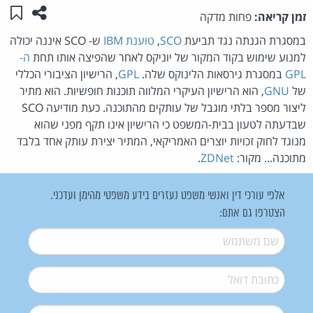
שתפו ע
שמו
זמן קריאה:
פחות מדקה
במסגרת הגנתה נגד תביעת
SCO
,
טוענת IBM
ש- SCO איננה יכולה
למנוע שימוש בקוד המקור של יוניקס לאחר שהפיצה אותו תחת
ה-
GPL
במסגרת גירסאות הלינוקס שלה.
GPL
, הרישיון הציבורי הכללי
של
GNU
, הוא הרישיון העיקרי המלווה תוכנות חופשיות. הוא מתיר
ליצור מספר בלתי מוגבל של עותקים מהתוכנה. כעת מודיעה SCO
שבדעתה לטעון בבית-המשפט כי הרישיון אינו תקף מפני שהוא
מנוגד לחוק זכויות יוצרים האמריקאי, המתיר יצירת עותק אחד בלבד
מתוכנה... מקור:
ZDNet
.
אלפי עורכי דין ואנשי משפט נעזרים בידע משפטי מהימן ועדכני.
הצטרפו גם אתם:
שם משתמש
*
דואל
*