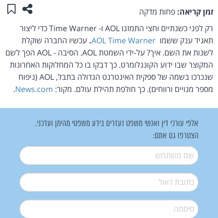
שתפו ע
שמו
זמן קריאה:
פחות מדקה
רק לפני כשנתיים וחצי התמזגו AOL ו- Time Warner כדי ליצור
תאגיד ענק ששמו
AOL Time Warner
.
עכשיו החברה שוקלת
לשנות את השם. איך? על-ידי השמטת AOL. הסיבה - AOL הפך לשם
המקוצר שבו ידוע הקונגלומרט. כך דבקו בו כל המחלוקות האחרונות
שנכרכו בשמה של ספקית האינטרנט הגדולה בתבל, AOL (ניפוח
מספר מנויים ורווחים). כך חולפת תהילת עולם. מקור:
News.com
.
אלפי עורכי דין ואנשי משפט נעזרים בידע משפטי מהימן ועדכני.
הצטרפו גם אתם:
שם משתמש
*
דואל
*
סיסמה
*