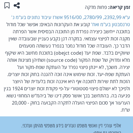
שתפו ע
שמו
זמן קריאה:
פחות מדקה
ע"א 2392,99, 2780/99, 9516/00 אשרז עיבוד נתונים בע"מ נ'
טרנסבטון בע"מ ואח'
קובע את העקרונות הבאים: אפשר שכל מודול
בתוכנה ייחשב כיצירה נפרדת מן התוכנה הבסיסית אשר הפרתה
מקנה זכות לפיצוי עצמאי. במקרה דנן נקבע כעניין שבעובדה שאין
הדבר כך. העובדה שכל מודול נמכר בנפרד נעשתה מטעמים
שיווקיים בלבד. שפת יעד (obejct code) בתוכנת מחשב היא שיקוף
מלא ומדויק של שפת המקור (source code) ושתיהן מציגות אותה
יצירה. משכך, לא יינתן פיצוי נפרד על העתקת שפת-מקור ועל
העתקת שפת-יעד. זכות שימוש אינה זוכה להגנה בחוק זכות יוצרים.
הזכות לתת שירות לתוכנה אף היא איננה זכות בלעדית של היוצר
ולפיכך לא ישולם פיצוי סטטוטורי על-פי פקודת זכות יוצרים 1924 בגין
פגיעה בה. בהתחשב בכך אושר פסק דינו של ביהמ"ש המחוזי נשוא
הערעור אך סכום הפיצוי הועלה לתקרה הקבועה בחוק - 20,000
ש"ח.
אלפי עורכי דין ואנשי משפט נעזרים בידע משפטי מהימן ועדכני.