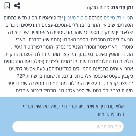
שתפו ע
שמו
זמן קריאה:
פחות מדקה
ה
ניו-יורק טיימס
מפרסם
סיפור מעניין
על פיראטיות מסוג חדש בתחום
הספרים: שוב אין המדובר במו"לים-מטעם-עצמם המדפיסים ומוכרים
שלא כדין עותקים מספר כלשהו. הדיגיטציה הלא-חוקית של היצירה
הגיעה לעולם הספרים: הספר האחרון (החמישי) בסדרת "הארי
פוטר", "הארי פוטר ומסדר הפניקס" נסרק, הומר לפורמט דיגיטלי,
הוגהה והופץ באינטרנט בתוך זמן קצר מאד מתחילת הפצתו החוקית.
גולשים גם החלו לתרגם אותו לגרמנית ולצ'כית (וסילקו את התרגומים
אחרי איומים בתביעה מהמו"לים במדינותיהם). כעת אפשר להשיגו
כקובץ טקסט או כספר אלקטרוני בתבניות שונות ברשתות P2P
להפצת קבצים. בתעשיית המו"לות מתנחמים במחשבה שזהו ביטוי
מעוות לכך שהפורמט של ספר אלקטרוני מתחיל לצבור אוהדים...
אלפי עורכי דין ואנשי משפט נעזרים בידע משפטי מהימן ועדכני.
הצטרפו גם אתם:
שם משתמש
*