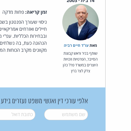
14 ביולי 2003
זמן קריאה:
פחות מדקה
ניסוי שעורך הפנטגון בשם SERVE 
חיילים ואזרחים אמריקאיי
ובבחירות הכלליות. עפ"י 
הנהוגה כעת, בה נשלחים ק
מאת‏
עו"ד חיים רביה
מקוונים מקרב הכוחות המז
שותף בכיר וראש קבוצת
הסייבר, הפרטיות וזכויות
היוצרים במשרד פרל כהן
צדק לצר ברץ
אלפי עורכי דין ואנשי משפט נעזרים בידע
שם משתמש
*
דואל
*