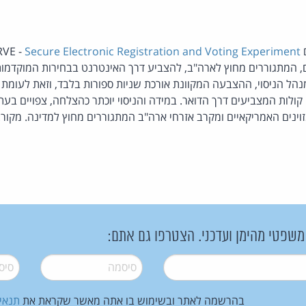
-
Secure Electronic Registration and Voting Experiment
ם, המתגוררים מחוץ לארה"ב, להצביע דרך האינטרנט בבחירות המוקדמו
מנהל הניסוי, ההצבעה המקוונת אורכת שניות ספורות בלבד, וזאת לעומת
ולות המצביעים דרך הדואר. במידה והניסוי יוכתר כהצלחה, צפויים בעת
וינים האמריקאיים ומקרב אזרחי ארה"ב המתגוררים מחוץ למדינה. מקור:
 משפטי מהימן ועדכני. הצטרפו גם אתם:
סיסמה
*
סיסמה
בהרשמה לאתר ובשימוש בו אתה מאשר שקראת את
תנאי