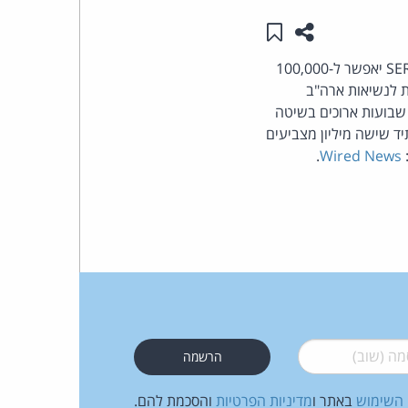
שתפו עמוד זה
שמור ב"תכנים שלי"
העומד
יאפשר ל-100,000
בראש
ת לנשיאות ארה"ב
 שבועות ארוכים בשיטה
קבוצת
יד שישה מיליון מצביעים
.
Wired News
האינטרנט,
הסייבר
וזכויות
היוצרים
של
 (שוב)
*
פרל
 השימוש
באתר ו
מדיניות הפרטיות
והסכמת להם.