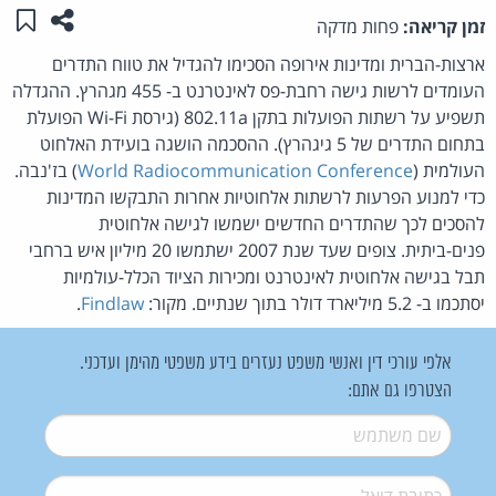
שתפו ע
שמו
זמן קריאה:
פחות מדקה
ארצות-הברית ומדינות אירופה הסכימו להגדיל את טווח התדרים
העומדים לרשות גישה רחבת-פס לאינטרנט ב- 455 מגהרץ. ההגדלה
תשפיע על רשתות הפועלות בתקן 802.11a (גירסת Wi-Fi הפועלת
בתחום התדרים של 5 גיגהרץ). ההסכמה הושגה בועידת האלחוט
העולמית (
World Radiocommunication Conference
) בז'נבה.
כדי למנוע הפרעות לרשתות אלחוטיות אחרות התבקשו המדינות
להסכים לכך שהתדרים החדשים ישמשו לגישה אלחוטית
פנים-ביתית. צופים שעד שנת 2007 ישתמשו 20 מיליון איש ברחבי
תבל בגישה אלחוטית לאינטרנט ומכירות הציוד הכלל-עולמיות
יסתכמו ב- 5.2 מיליארד דולר בתוך שנתיים. מקור:
Findlaw
.
אלפי עורכי דין ואנשי משפט נעזרים בידע משפטי מהימן ועדכני.
הצטרפו גם אתם:
שם משתמש
*
דואל
*