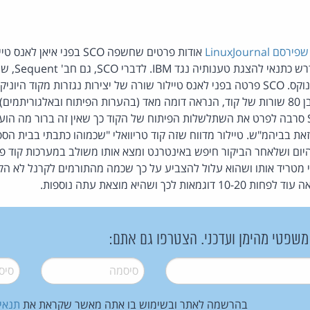
סם LinuxJournal
אודות פרטים שחשפה SCO בפני א
לבסוף הציגה בפניו קטע בן 80 שורות של קוד, הנראה דומה מאד (בהערות הפיתוח ובאלגור
והקרנל של הלינוקס. SCO סרבה לפרט את השתלשלות הפיתוח של הקוד כך שאין זה ברור 
 בביהמ"ש. טיילור מדווח שזה קוד טריוואלי "שכמוהו כתבתי בבית הספר
היום ושלאחר הביקור חיפש באינטרנט ומצא אותו משולב במערכות קוד פת
 מטריד אותו ושהוא עלול להצביע על כך שכמה מהתורמים לקרנל לא הקפיד
 משפטי מהימן ועדכני. הצטרפו גם אתם:
סיסמה
*
סיסמה
בהרשמה לאתר ובשימוש בו אתה מאשר שקראת את
תנאי