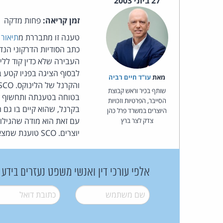
27 ביוני 2003
זמן קריאה:
פחות מדקה
טענה זו מתבררת מ
תיאור שפיר
מאת‏
עו"ד חיים רביה
שותף בכיר וראש קבוצת
בטוחה בטענתה ותחשוף זאת
הסייבר, הפרטיות וזכויות
בקרנל, שהוא קיים בו גם 
היוצרים במשרד פרל כהן
עם זאת הוא מודה שהגילוי
צדק לצר ברץ
יוצרים. SCO טוענת שמצאה עוד לפחות 10-20 דוגמאות לכך ושהיא מוצאת עתה נוספות.
אלפי עורכי דין ואנשי משפט נעזרים בידע
שם משתמש
*
דואל
*