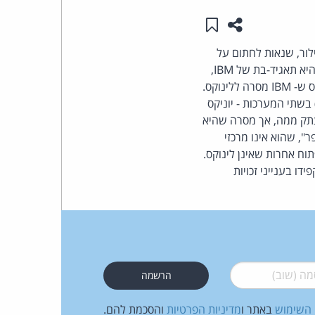
שתפו עמוד זה
שמור ב"תכנים שלי"
העומד
יאן לאנס טיילור, שנאות לחתום על
בראש
כתב הסודיות הדרקוני הנדרש כתנאי להצגת טענותיה נגד IBM. לדברי SCO, גם חב' Sequent, שהיא תאגיד-בת של IBM,
העבירה שלא כדין קוד ללינוקס. SCO פרטה בפני לאנס טיילור שורה של יצירות נגזרות מקוד היוניקס ש- IBM מסרה ללינוקס.
קבוצת
יתמים) בשתי המערכות - יוניקס
מה הועתק ממה, אך מסרה שהיא
האינטרנט,
", שהוא אינו מרכזי
וח אחרות שאינן לינוקס.
הסייבר
ו בענייני זכויות
וזכויות
היוצרים
של
 (שוב)
*
פרל
 השימוש
באתר ו
מדיניות הפרטיות
והסכמת להם.