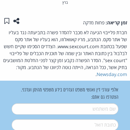
ברץ
שתפו ע
שמו
זמן קריאה:
פחות מדקה
חברת פלייבוי הגיעה לא מכבר להסדר פשרה בתביעתה נגד בעליו
של אתר סקס. הנתבע, מריו קאוואלוזו, הוא בעליו של אתר סקס
שפעל בכתובת www.sexcourt.com. הצדדים הסכימו שקיים חשש
לבלבול בין כתובת האתר ובין שמה של תוכנית הכבלים של פלייבוי
"sex court". הסדר הפשרה נקבע זמן קצר לפני החלטת המושבעים
בתיק אשר, ככל הנראה, הייתה נוטה לכיוונו של הנתבע. מקור:
.
Newsday.com
אלפי עורכי דין ואנשי משפט נעזרים בידע משפטי מהימן ועדכני.
הצטרפו גם אתם:
שם משתמש
*
דואל
*