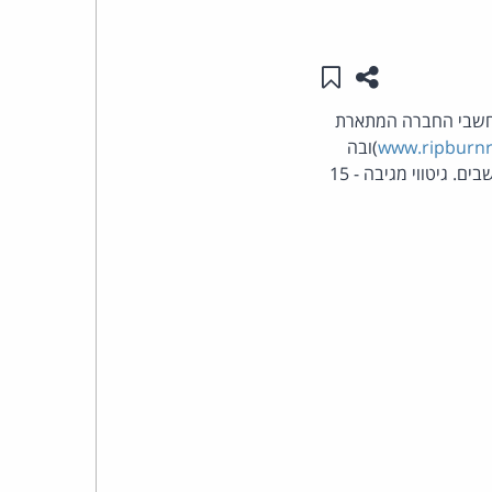
העומד
שתפו עמוד זה
שמור ב"תכנים שלי"
בראש
חשבי החברה המתארת
www.ripburn
)ובה
קבוצת
קריאה לצרכנים להתנגד לחקיקה פדראלית המבקשת להגביל העתקות דיגיטליות של מוסיקה למחשבים. גיטווי מגיבה - 15
האינטרנט,
הסייבר
וזכויות
היוצרים
של
פרל