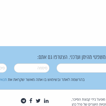
 משפטי מהימן ועדכני. הצטרפו גם אתם:
סיסמה
*
סיסמה
בהרשמה לאתר ובשימוש בו אתה מאשר שקראת את
תנאי
law.co.il מופעל בידי קבוצת הסייבר,
לינקדאין
טוויטר
פייסבוק
טלגרם
כויות היוצרים של פרל כהן