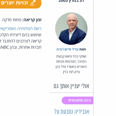
31 במרץ 2003
זכויות יוצרים
זמן קריאה:
פחות מדקה
רשת הטלוויזיה האמריקאית S
שימוש בהם ליצירת הקלטות
חברות אחרות, ובהן NBC, Fox, MSNBC, הסכימו לשדר את הפירסומת. מקור:
מאת‏
עו"ד חיים רביה
שותף בכיר וראש קבוצת
הסייבר, הפרטיות וזכויות
היוצרים במשרד פרל כהן
צדק לצר ברץ
אולי יעניין אותך גם
בינה מלאכותית
אנבידיה נתבעת על