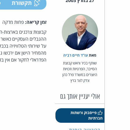
27 במרץ 2003
תקשורת
ע
זמן קריאה:
פחות מדקה
מהמחיר הישן אם ירכשו ג
מאת‏
עו"ד חיים רביה
הפדראלי לחקור אם אין בז
שותף בכיר וראש קבוצת
הסייבר, הפרטיות וזכויות
היוצרים במשרד פרל כהן
צדק לצר ברץ
אולי יעניין אותך גם
פייסבוק ורשתות
חברתיות