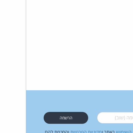
כהן
צדק
לצר
ברץ.
פועל
מ־1996
 (שוב)
*
 השימוש
באתר ו
מדיניות הפרטיות
והסכמת להם.