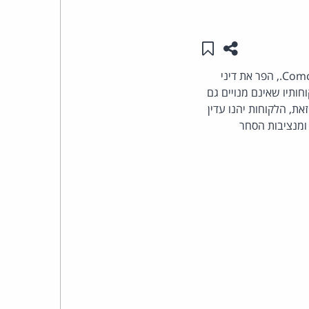
העומד
שתפו עמוד זה
שמור ב"תכנים שלי"
בראש
קבוצות צרכנים בארצות-הברית דורשות לחקור אם ספק הכבלים הגדול בארצות-הברית, Comcast Corp., הפר את דיני
נט לאלה מלקוחותיו שאינם מנויים גם
קבוצת
 המחיר התייקר מסך של $42.95 ל- $56.95 לחודש. עם זאת, הלקוחות יהנו עדין
האינטרנט,
ומנציבות הסחר
הסייבר
וזכויות
היוצרים
של
פרל