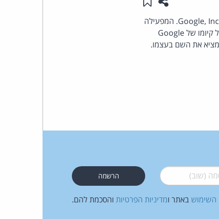
שתפו עמוד זה
שמור ב"תכנים שלי"
העומד
הדן במחלוקות בנושאי שמות מתחם הורה להעביר את הדומיין google.dk ל- Google, Inc. המפעילה
. השם נשלקח מסטודנט שרשם אותו בינואר 1999 בטענה שלא ידע על קיומו של Google
בראש
נתבע המציא את השם בעצמו.
קבוצת
האינטרנט,
הסייבר
וזכויות
היוצרים
 (שוב)
*
של
 השימוש
באתר ו
מדיניות הפרטיות
והסכמת להם.
פרל