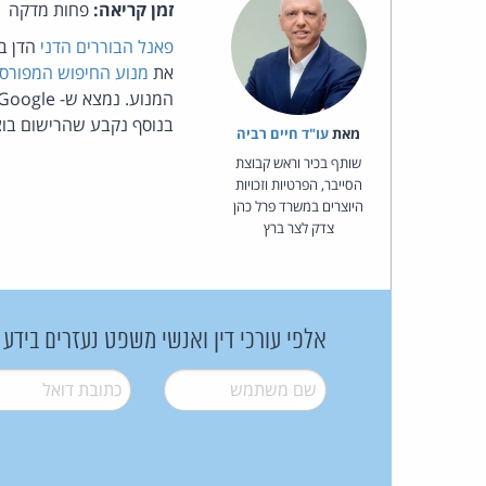
זמן קריאה:
פחות מדקה
פאנל הבוררים הדני
את
מנוע החיפוש המפורס
בנוסף נקבע שהרישום בוצ
מאת‏
עו"ד חיים רביה
שותף בכיר וראש קבוצת
הסייבר, הפרטיות וזכויות
היוצרים במשרד פרל כהן
צדק לצר ברץ
אלפי עורכי דין ואנשי משפט נעזרים בידע
שם משתמש
*
דואל
*