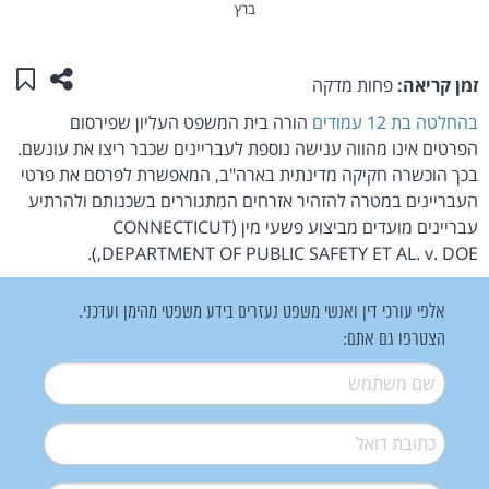
ברץ
שתפו ע
שמו
זמן קריאה:
פחות מדקה
בהחלטה בת 12 עמודים
הורה בית המשפט העליון שפירסום
הפרטים אינו מהווה ענישה נוספת לעבריינים שכבר ריצו את עונשם.
בכך הוכשרה חקיקה מדינתית בארה"ב, המאפשרת לפרסם את פרטי
העבריינים במטרה להזהיר אזרחים המתגוררים בשכנותם ולהרתיע
עבריינים מועדים מביצוע פשעי מין (CONNECTICUT
DEPARTMENT OF PUBLIC SAFETY ET AL. v. DOE,).
אלפי עורכי דין ואנשי משפט נעזרים בידע משפטי מהימן ועדכני.
הצטרפו גם אתם:
שם משתמש
*
דואל
*