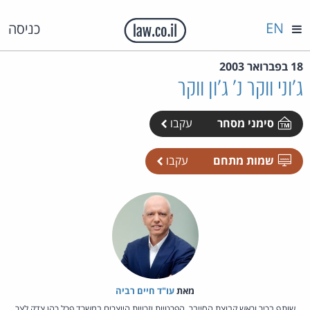
EN
כניסה
18 בפברואר 2003
ג'וני ווקר נ' ג'ון ווקר
סימני מסחר
עקבו
שמות מתחם
עקבו
מאת‏
עו"ד חיים רביה
שותף בכיר וראש קבוצת הסייבר, הפרטיות וזכויות היוצרים במשרד פרל כהן צדק לצר