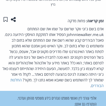
ברץ
שתפו ע
שמו
זמן קריאה:
פחות מדקה
אדם בשם ג'וני ווקר שרשם על שמו את שם המתחם
johnniewalker.me.uk הפסיד אותו למזקקת הוויסקי הידועה גינס.
פאנל הבוררים קבע שהוא רשם את שם המתחם שלא בתום לב
ומשתמש בו שלא בתום לב. ווקר האיש טען אמנם שהוא מתכוון
לפתח באתר האינטרנט שלו מדריכים מקוונים אבל, אעפס, נכשל
בשל הפרטים הקטנים: הוא פנה לחברה-האם של גינס והציע לה
לפרסם באתר; הוא כלל באתר מידע על אלכוהול ואלכוהוליזם והוא
קורא לעצמו ג'ון בלבד. למעשה, הפעם היחידה שהתייחס לעצמו כאל
ג'וני היתה כשפנה לגינס בהצעה לפרסם באתר... לקח? מי אמר
שמותר לך להשתמש בשם שאבא ואמא נתנו לך. מקור?
החלטת
הבוררים
.
אלפי עורכי דין ואנשי משפט נעזרים בידע משפטי מהימן ועדכני.
הצטרפו גם אתם: