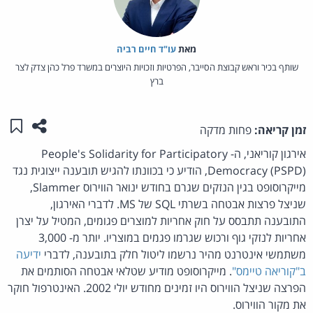
מאת‏
עו"ד חיים רביה
שותף בכיר וראש קבוצת הסייבר, הפרטיות וזכויות היוצרים במשרד פרל כהן צדק לצר
ברץ
שתפו ע
שמו
זמן קריאה:
פחות מדקה
אירגון קוריאני, ה- People's Solidarity for Participatory
Democracy (PSPD), הודיע כי בכוונתו להגיש תובענה ייצוגית נגד
מייקרוסופט בגין הנזקים שגרם בחודש ינואר הווירוס Slammer,
שניצל פרצות אבטחה בשרתי SQL של MS. לדברי האירגון,
התובענה תתבסס על חוק אחריות למוצרים פגומים, המטיל על יצרן
אחריות לנזקי גוף ורכוש שגרמו פגמים במוצריו. יותר מ- 3,000
משתמשי אינטרנט מהיר נרשמו ליטול חלק בתובענה, לדברי
ידיעה
ב"קוריאה טיימס"
. מייקרוסופט מודיע שטלאי אבטחה הסותמים את
הפרצה שניצל הווירוס היו זמינים מחודש יולי 2002. האינטרפול חוקר
את מקור הווירוס.