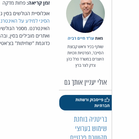
זמן קריאה:
פחות מדקה
אוכלוסיית הגולשים בסין גדלה ב- 13.3 מיליון במחצית השניה של 2002 והסכתמה ב- 59.1
הסיני למידע על האינטרנ
האינטרנט. מספר הגולשים הסיני צפוי לעלות ב-
ואתרים מובילים בסין, וב
מאת‏
עו"ד חיים רביה
כדוגמת "שחיתות" בצ'אטי
שותף בכיר וראש קבוצת
הסייבר, הפרטיות וזכויות
היוצרים במשרד פרל כהן
צדק לצר ברץ
אולי יעניין אותך גם
פייסבוק ורשתות
חברתיות
בריטניה בוחנת
שימוש בערוצי
תקשורת פרטיים