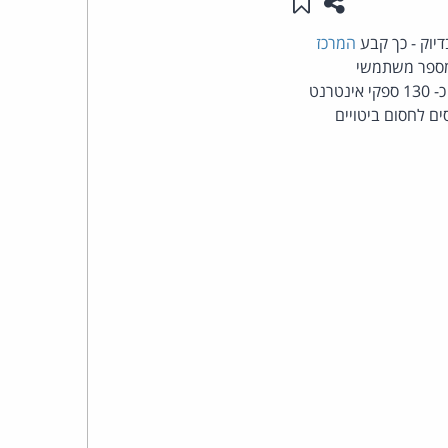
שתפו עמוד זה
שמור ב"תכנים שלי"
העומד
המרכז
במספר משתמשי
בראש
כי כ- 130 ספקי אינטרנט
ים לחסום ביטויים
קבוצת
האינטרנט,
הסייבר
וזכויות
היוצרים
של
פרל