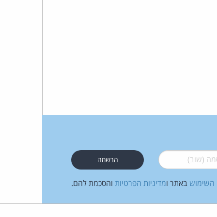
כהן
צדק
לצר
ברץ.
פועל
מ־1996
 (שוב)
*
 השימוש
באתר ו
מדיניות הפרטיות
והסכמת להם.