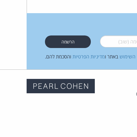
כהן
צדק
לצר
 (שוב)
*
ברץ.
 השימוש
באתר ו
מדיניות הפרטיות
והסכמת להם.
פועל
מ־1996