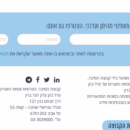
 משפטי מהימן ועדכני. הצטרפו גם אתם:
סיסמה
*
סיסמה
בהרשמה לאתר ובשימוש בו אתה מאשר שקראת את
תנאי
law.co.il מופעל בידי קבוצת הסייבר,
לינקדאין
טוויטר
פייסבוק
טלגרם
כויות היוצרים של פרל כהן
קבוצת הסייבר, הפרטיות וזכויות היוצרים
רץ.
פרל כהן צדק לצר ברץ
תמחה בסוגיות המתעוררות
דרך מנחם בגין 121
 בטכנולוגיות מידע
מגדל עזריאלי שרונה – קומה 53
תל אביב 6701203
טל': 03-3039000
ת הקבוצה