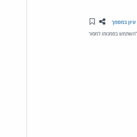
העומד
שתפו עמוד זה
שמור ב"תכנים שלי"
עיון במסמך
בראש
להשתמש בסמכותו למסור
קבוצת
האינטרנט,
הסייבר
וזכויות
היוצרים
של
פרל