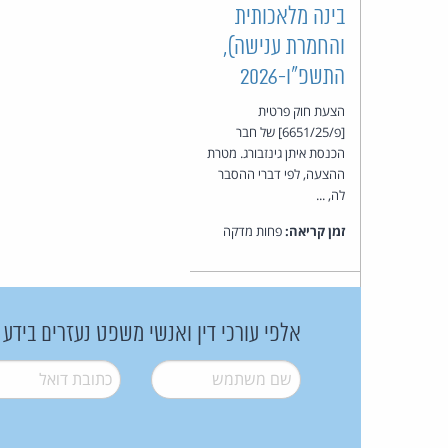
בינה מלאכותית
והחמרת ענישה),
התשפ"ו-2026
הצעת חוק פרטית
[פ/6651/25] של חבר
הכנסת איתן גינזבורג. מטרת
ההצעה, לפי דברי ההסבר
לה, ...
זמן קריאה:
פחות מדקה
אלפי עורכי דין ואנשי משפט נעזרים בידע
שם משתמש
*
דואל
*