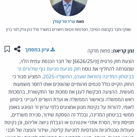
מאת‏
עו"ד טל קפלן
שותף וחבר בקבוצת הסייבר, הפרטיות וזכויות היוצרים במשרד פרל כהן צדק לצר ברץ
שתפו ע
שמו
עיון במסמך
זמן קריאה:
פחות מדקה
הצעת חוק פרטית [פ/6626/25] של חבר הכנסת עמית הלוי,
שמטרתה להחליף את נוסח
חוק מניעת פגיעת גוף שידורים זר
בביטחון המדינה (הוראת שעה), התשפ"ו–2025
. המציע סבור כי
החוק הקיים כולל פגמים מהותיים שהופכים אותו לחסר משמעות
מעשית. ההצעה מבקשת לעגן את סמכות שר התקשורת, בהסכמת
ראש הממשלה ובאישור הממשלה או ועדת השרים לענייני ביטחון
לאומי, להורות על נקיטת מגוון אמצעים כלפי ערוץ זר הפוגע באופן
ממשי בביטחון המדינה, ובכלל זה הפסקת שידור, סגירת משרדים,
תפיסת ציוד, הסרת אתרי אינטרנט או הגבלת גישה אליהם, וכן נקיטת
פעולות טכנולוגיות והנדסיות למניעת קליטה, שידור והפצה של תכני