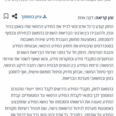
שתפו ע
שמו
עיון במסמך
זמן קריאה:
דקה אחת
החוק קובע כי כל אדם זכאי לנייד את המידע הרפואי שלו באופן בהיר
ונוח, ולהעבירו בין ארגוני הבריאות השונים בהתאם לבחירתו ובכפוף
להסכמתו, באמצעות ממשק העברת מידע שיהיה מאובטח
בסטנדרטים שיבטיחו את חיסיון המידע הרפואי, אבטחת המידע
והגנת הפרטיות. החוק חל על נותני שירותי הבריאות השונים
הנחשבים כמקבלי מידע וכמקורות מידע, והוא שואף לשפר את שירותי
הרפואה: זרימת המידע בין הגופים תבטיח גישה רחבה לרקע הרפואי,
רצף טיפול המשכי, אבחון מדויק וטיפול מותאם אישית, ואף לחסכון
בזמן ובמשאבי מערכת הבריאות.
בהתאם לחוק, מקבלי המידע נדרשים לקבל היתר ייעודי מהגורם
המוסמך לכך כתנאי לקבלת המידע הרפואי על המטופלים. קבלת
המידע טעונה את הרשאתו והסכמתו של נושא המידע שתתבצע
באמצעות מערכת לניהול הרשאות גישה, שם תנוהל רשימת מקורות
המידע על אודותיו. במקביל, כל אדם יהיה זכאי בכל עת לבטל את