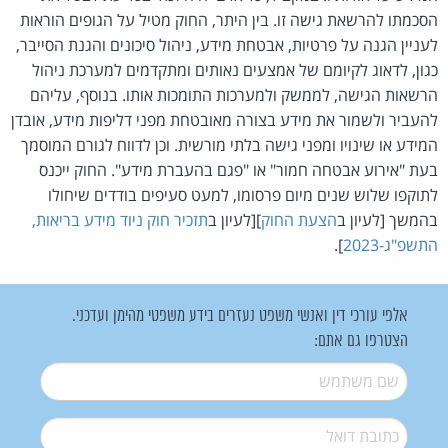
הסכמתו להרשאת גישה זו. בין היתר, החוק מטיל על הגופים הוראות
לעניין הגנה על פרטיות, אבטחת מידע, ניהול סיכונים והגנת הסייבר,
כגון, לדאוג לקיומם של אמצעים נאותים ומתקדמים למערכת ניהול
הרשאות הגישה, לממשק ולמערכות התומכות אותו. בנוסף, עליהם
להעביר ולשמור את מידע בצורה מאובטחת מפני דליפות מידע, אובדן
המידע או שינויו ומפני גישה בלתי מורשית. וכן לדווח לגורם המוסמך
בעת "אירוע אבטחה חמור" או "פגם בהעברת מידע". החוק ייכנס
לתוקפו שלוש שנים מיום פרסומו, למעט סעיפים בודדים שיחולו
בהמשך [לעיון ב
הצעת החוק
][לעיון ב
תזכיר חוק ניוד מידע בריאות,
התשפ"ג-2023
].
אלפי עורכי דין ואנשי משפט נעזרים בידע משפטי מהימן ועדכני.
הצטרפו גם אתם:
שם משתמש
*
דואל
*