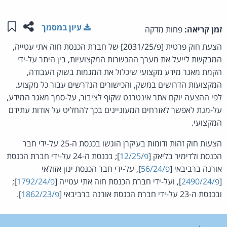
שתפו ע
שמו
עיון במסמך
זמן קריאה:
פחות מדקה
הצעת חוק פרטית [פ/2031/25] של חברת הכנסת חוה אתי עטייה,
המבקשת לייעל את מערך ההכשרות המקצועיות, בין היתר על-ידי
הקמת מאגר מידע מקצועי שיכלול את המגמות בשוק העבודה,
המקצועות הדרושים במשק, והכישורים הנדרשים עבור כל מקצוע.
לפי ההצעה יוקם אתר אינטרנט שקוף לציבור, על-סמך מאגר המידע,
על-מנת לאפשר לאזרחים המעוניינים בכך להחליט על אודות עתידם
המקצועי.
הצעות חוק זהות ודומות בעיקרן הוגשו בכנסת ה-25 על-ידי חבר
הכנסת ולדימיר בליאק [
פ/12/25
]; בכנסת ה-24 על-ידי חברת הכנסת
אורנה ברביבאי [
פ/56/24
], על-ידי חבר הכנסת ינון אזולאי
[
פ/2490/24
], ועל-ידי חברת הכנסת חוה אתי עטייה [
פ/1792/24
];
ובכנסת ה-23 על-ידי חברת הכנסת אורנה ברביבאי [
פ/1862/23
].