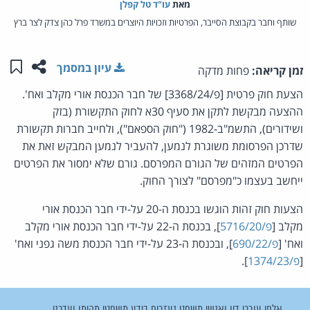
מאת‏
עו"ד טל קפלן
שותף וחבר בקבוצת הסייבר, הפרטיות וזכויות היוצרים במשרד פרל כהן צדק לצר ברץ
שתפו ע
שמו
עיון במסמך
זמן קריאה:
פחות מדקה
הצעת חוק פרטית [פ/3368/24] של חבר הכנסת אורי מקלב ואח'.
ההצעה מבקשת לתקן את סעיף 30א לחוק התקשורת (בזק
ושידורים), התשמ"ב-1982 ("חוק הספאם"), ולחייב חברות תקשורת
שדרכן הפרסומת משוגרת לנמען, להעביר לנמען המבקש זאת את
הפרטים המזהים של הגורם המפרסם. גורם שלא ימסור את הפרטים
ייחשב בעצמו כ"מפרסם" לצורך החוק.
הצעות חוק זהות הוגשו בכנסת ה-20 על-ידי חבר הכנסת אורי
מקלב [
פ/5716/20
], בכנסת ה-22 על-ידי חבר הכנסת אורי מקלב
ואח' [
פ/690/22
], ובכנסת ה-23 על-ידי חבר הכנסת משה גפני ואח'
[
פ/1374/23
].