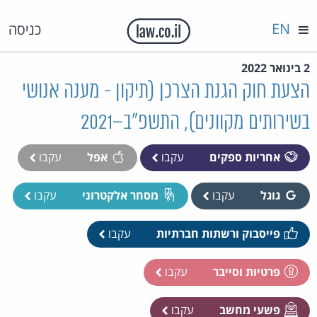
EN
כניסה
2 בינואר 2022
הצעת חוק הגנת הצרכן (תיקון - מענה אנושי
בשירותים מקוונים), התשפ"ב–2021
אחריות ספקים
עקבו
אפל
עקבו
גוגל
עקבו
מסחר אלקטרוני
עקבו
פייסבוק ורשתות חברתיות
עקבו
פרטיות וסייבר
עקבו
פשעי מחשב
עקבו