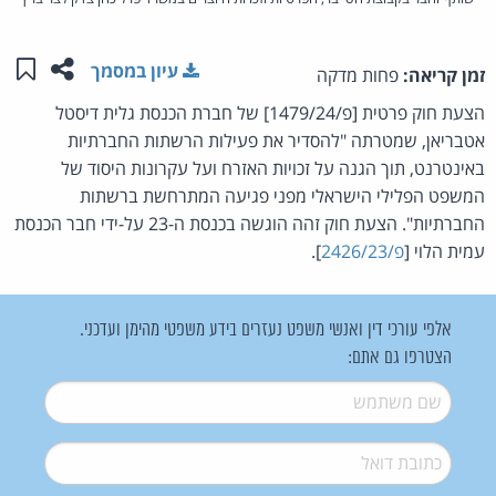
שתפו ע
שמו
עיון במסמך
זמן קריאה:
פחות מדקה
הצעת חוק פרטית [פ/1479/24] של חברת הכנסת גלית דיסטל
אטבריאן, שמטרתה "להסדיר את פעילות הרשתות החברתיות
באינטרנט, תוך הגנה על זכויות האזרח ועל עקרונות היסוד של
המשפט הפלילי הישראלי מפני פגיעה המתרחשת ברשתות
החברתיות". הצעת חוק זהה הוגשה בכנסת ה-23 על-ידי חבר הכנסת
עמית הלוי [
פ/2426/23
].
אלפי עורכי דין ואנשי משפט נעזרים בידע משפטי מהימן ועדכני.
הצטרפו גם אתם:
שם משתמש
*
דואל
*