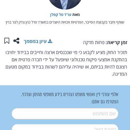
מאת‏
עו"ד טל קפלן
שותף וחבר בקבוצת הסייבר, הפרטיות וזכויות היוצרים במשרד פרל כהן צדק לצר ברץ
שתפו ע
שמו
עיון במסמך
זמן קריאה:
פחות מדקה
תזכיר החוק מציע לקבוע כי מי שנכנסים ארצה וחייבים בבידוד יחויבו
בהתקנת אמצעי פיקוח טכנולוגי שיופעל על ידי חברה פרטית אם
רצונם להיות בביתם, או שיהיה עליהם לשהות בבידוד במקום מטעם
המדינה.
אלפי עורכי דין ואנשי משפט נעזרים בידע משפטי מהימן ועדכני.
הצטרפו גם אתם:
שם משתמש
*
דואל
*