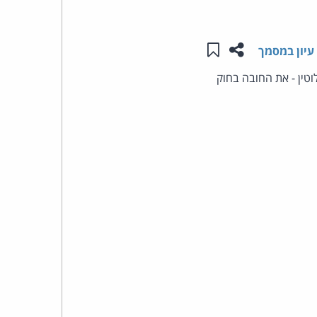
העומד
שתפו עמוד זה
שמור ב"תכנים שלי"
עיון במסמך
בראש
צם - אך לא לבטל לחלוטין - את החובה בחוק
קבוצת
האינטרנט,
הסייבר
וזכויות
היוצרים
של
פרל