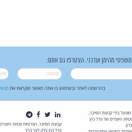
 משפטי מהימן ועדכני. הצטרפו גם אתם:
סיסמה
*
סיסמה
בהרשמה לאתר ובשימוש בו אתה מאשר שקראת את
תנאי
law.co.il מופעל בידי קבוצת הסייבר,
לינקדאין
טוויטר
פייסבוק
טלגרם
כויות היוצרים של פרל כהן
קבוצת הסייבר, הפרטיות וזכויות היוצרים
רץ.
פרל כהן צדק לצר ברץ
תמחה בסוגיות המתעוררות