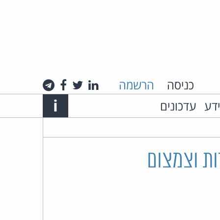
כניסה
הרשמה
לינקדאין
טוויטר
פייסבוק
טלגרם
Info
i
ידע
עדכונים
אתר
האינטרנט
של
ות וצמצום
עו"ד
חיים
רביה