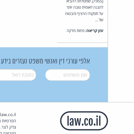
[1955], שמטרתה להביא
להגנה לאומית טובה יותר
על תפקודו הרציף והבטוח
של ...
זמן קריאה:
פחות מדקה
אלפי עורכי דין ואנשי משפט נעזרים בידע
שם משתמש
*
דואל
*
הפרטיות וז
צדק לצר ב
הקבוצה מ