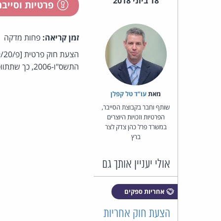
18 ביוני 2018
פרטיות וסייב
זמן קריאה:
פחות מדקה
התשס"ו-2006, כך שתתווסף לרשימת העילות בשמן ניתן להגיש תביעה ייצוגית גם עילה של פגיעה בפרטיות.
מאת‏
עו"ד טל קפלן
שותף וחבר בקבוצת הסייבר,
הפרטיות וזכויות היוצרים
במשרד פרל כהן צדק לצר
ברץ
אולי יעניין אותך גם
אחריות ספקים
הצעת חוק אחריות