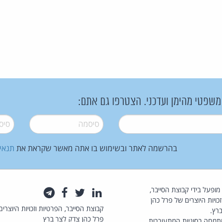
 משפטי מהימן ועדכני. הצטרפו גם אתם:
סיסמה
*
סיסמה
בהרשמה לאתר ובשימוש בו אתה מאשר שקראת את
תנאי
law.co.il מופעל בידי קבוצת הסייבר,
לינקדאין
טוויטר
פייסבוק
טלגרם
כויות היוצרים של פרל כהן
קבוצת הסייבר, הפרטיות וזכויות היוצרים
רץ.
פרל כהן צדק לצר ברץ
תמחה בסוגיות המתעוררות