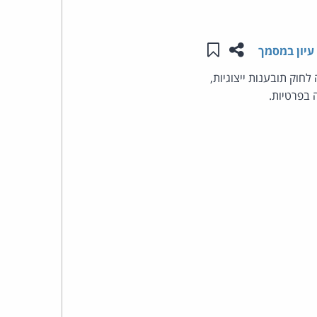
העומד
שתפו עמוד זה
שמור ב"תכנים שלי"
עיון במסמך
בראש
נייה לחוק תובענות ייצוגיות,
קבוצת
האינטרנט,
הסייבר
וזכויות
היוצרים
של
פרל