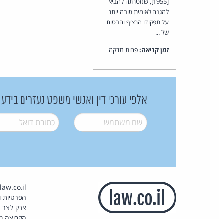
[1955], שמטרתה להביא
להגנה לאומית טובה יותר
על תפקודו הרציף והבטוח
של ...
זמן קריאה:
פחות מדקה
אלפי עורכי דין ואנשי משפט נעזרים בידע
שם משתמש
*
דואל
*
הפרטיות וז
צדק לצר ב
הקבוצה מ