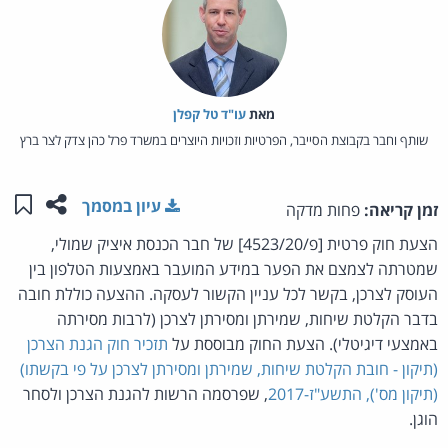
מאת‏
עו"ד טל קפלן
שותף וחבר בקבוצת הסייבר, הפרטיות וזכויות היוצרים במשרד פרל כהן צדק לצר ברץ
שתפו ע
שמו
עיון במסמך
זמן קריאה:
פחות מדקה
הצעת חוק פרטית [פ/4523/20] של חבר הכנסת איציק שמולי,
שמטרתה לצמצם את הפער במידע המועבר באמצעות הטלפון בין
העוסק לצרכן, בקשר לכל עניין הקשור לעסקה. ההצעה כוללת חובה
בדבר הקלטת שיחות, שמירתן ומסירתן לצרכן (לרבות מסירתה
באמצעי דיגיטלי). הצעת החוק מבוססת על
תזכיר חוק הגנת הצרכן
(תיקון - חובת הקלטת שיחות, שמירתן ומסירתן לצרכן על פי בקשתו)
(תיקון מס'), התשע"ז-2017
, שפרסמה הרשות להגנת הצרכן ולסחר
הוגן.