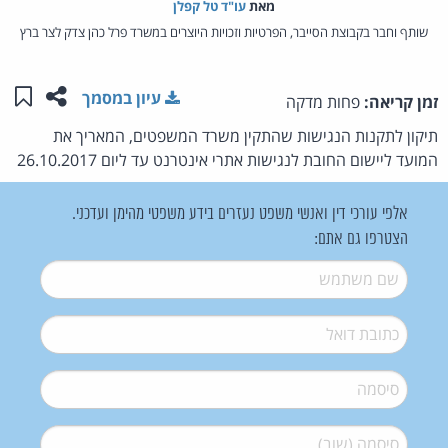
מאת‏
עו"ד טל קפלן
שותף וחבר בקבוצת הסייבר, הפרטיות וזכויות היוצרים במשרד פרל כהן צדק לצר ברץ
שתפו ע
שמו
עיון במסמך
זמן קריאה:
פחות מדקה
תיקון לתקנות הנגישות שהתקין משרד המשפטים, המאריך את
המועד ליישום החובת לנגישות אתרי אינטרנט עד ליום 26.10.2017
אלפי עורכי דין ואנשי משפט נעזרים בידע משפטי מהימן ועדכני.
הצטרפו גם אתם:
שם משתמש
*
דואל
*
סיסמה
*
סיסמה (שוב)
*