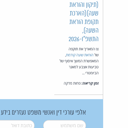
(תיקון והוראת
שעה)(הארכת
תקופת הוראת
השעה),
התשפ"ו-2026
צו המאריך את תוקפה
של
הוראת שעה קודמת
,
המאפשרת המשך איסוף של
טביעות אצבע למאגר
הביומטרי ...
זמן קריאה:
פחות מדקה
אלפי עורכי דין ואנשי משפט נעזרים בידע
שם משתמש
*
דואל
*