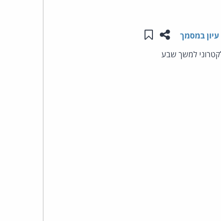
העומד
שתפו עמוד זה
שמור ב"תכנים שלי"
עיון במסמך
בראש
לקטרוני למשך שבע
קבוצת
האינטרנט,
הסייבר
וזכויות
היוצרים
של
פרל