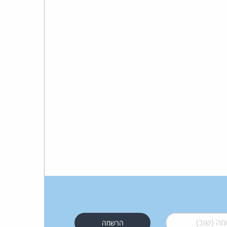
 (שוב)
*