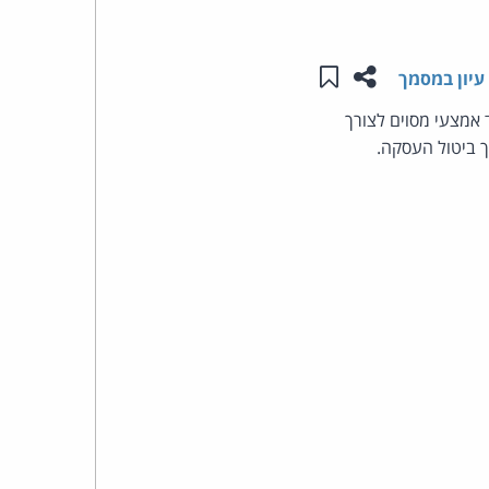
העומד
שתפו עמוד זה
שמור ב"תכנים שלי"
עיון במסמך
בראש
המעמיד אמצעי מסוים לצורך
קבוצת
 ביטול העסקה.
האינטרנט,
הסייבר
וזכויות
היוצרים
של
פרל