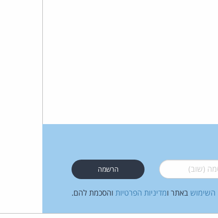
כהן
צדק
לצר
ברץ.
פועל
מ־1996
 (שוב)
*
 השימוש
באתר ו
מדיניות הפרטיות
והסכמת להם.