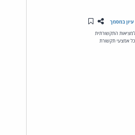
העומד
שתפו עמוד זה
שמור ב"תכנים שלי"
עיון במסמך
בראש
בחירות למציאות התקשורתית
קבוצת
כל אמצעי תקשורת
האינטרנט,
הסייבר
וזכויות
היוצרים
של
פרל