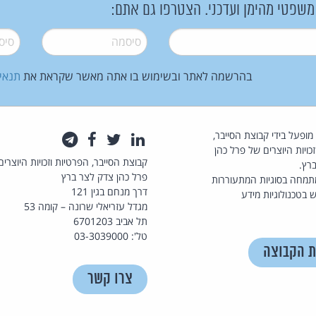
 משפטי מהימן ועדכני. הצטרפו גם אתם:
סיסמה
*
סיסמה
בהרשמה לאתר ובשימוש בו אתה מאשר שקראת את
תנאי
law.co.il מופעל בידי קבוצת הסייבר,
לינקדאין
טוויטר
פייסבוק
טלגרם
כויות היוצרים של פרל כהן
קבוצת הסייבר, הפרטיות וזכויות היוצרים
רץ.
פרל כהן צדק לצר ברץ
תמחה בסוגיות המתעוררות
דרך מנחם בגין 121
 בטכנולוגיות מידע
מגדל עזריאלי שרונה – קומה 53
תל אביב 6701203
טל': 03-3039000
ת הקבוצה
צרו קשר