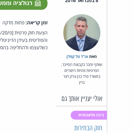
8 בפברואר 2016
רגולציה וממ
זמן קריאה:
פחות מדקה
והפוליטית בעידן הדיגיט
כשלעצמו ולהחליפה בהסדר
מאת‏
עו"ד טל קפלן
שותף וחבר בקבוצת הסייבר,
הפרטיות וזכויות היוצרים
במשרד פרל כהן צדק לצר
ברץ
אולי יעניין אותך גם
בינה מלאכותית
חוק הבחירות