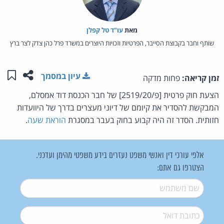
מאת‏
עו"ד טל קפלן
שותף וחבר בקבוצת הסייבר, הפרטיות וזכויות היוצרים במשרד פרל כהן צדק לצר ברץ
שתפו ע
שמו
עיון במסמך
זמן קריאה:
פחות מדקה
הצעת חוק פרטית [פ/2519/20] של חבר הכנסת דוד אמסלם,
המבקשת להסדיר את קיומם של דיוני מעצרים בדרך של היוועדות
חזותית. הסדר זה היה קבוע בחוק בעבר במסגרת
הוראת שעה
.
אלפי עורכי דין ואנשי משפט נעזרים בידע משפטי מהימן ועדכני.
הצטרפו גם אתם:
שם משתמש
*
דואל
*