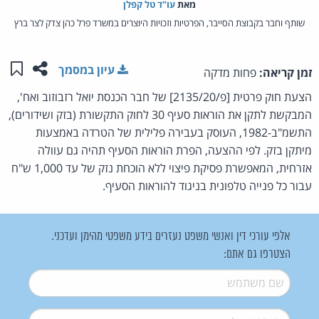
מאת‏
עו"ד טל קפלן
שותף וחבר בקבוצת הסייבר, הפרטיות וזכויות היוצרים במשרד פרל כהן צדק לצר ברץ
שתפו ע
שמו
עיון במסמך
זמן קריאה:
פחות מדקה
הצעת חוק פרטית [פ/2135/20] של חבר הכנסת יואל רזבוזוב ואח',
המבקשת לתקן את הוראות סעיף 30 לחוק התקשורת (בזק ושידורים),
התשמ"ב-1982, העוסק בעבירה פלילית של הטרדה באמצעות
מיתקן בזק. לפי ההצעה, הפרת הוראות הסעיף תהיה גם עוולה
אזרחית, המאפשרת פסיקת פיצוי ללא הוכחת נזק של עד 1,000 ש"ח
עבור כל פנייה טלפונית בניגוד להוראות הסעיף.
אלפי עורכי דין ואנשי משפט נעזרים בידע משפטי מהימן ועדכני.
הצטרפו גם אתם:
שם משתמש
*
דואל
*